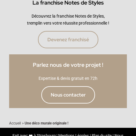
La franchise Notes de Styles
Découvrez la franchise Notes de Styles,
tremplin vers votre réussite professionnelle !
Devenez franchisé
Parlez nous de votre projet !
Expertise & devis gratuit en 72h
Nous contacter
Accueil
>
Une déco murale originale !
Fait avec ❤️ à Strasbourg |
Mentions Légales
|
Plan du site
|
Nous