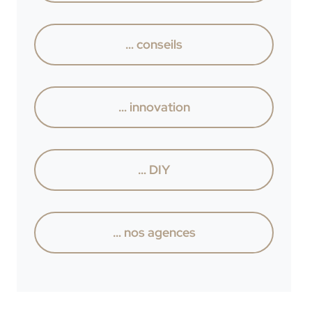
… conseils
… innovation
… DIY
… nos agences