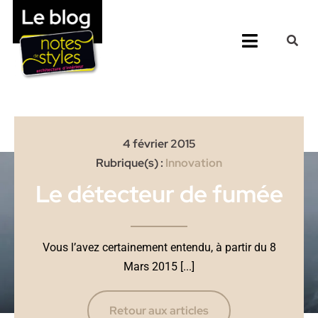
Passer
au
Toggle
contenu
Navigati
Accueil
Nos 25 Agences
4 février 2015
Rubrique(s) :
Innovation
Prestations
Le détecteur de fumée
Vous l’avez certainement entendu, à partir du 8
Mars 2015 [...]
Retour aux articles